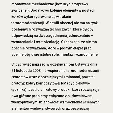
montowane mechaniczne (bez użycia zaprawy
żywicznej). Dodatkowo kolejne elementy w postaci
kołków wykorzystywane są w trakcie
termomodernizacji. W chwili obecnej nie ma na rynku
dostępnych rozwiązań technicznych, które byłoby
odpowiedzią na dwa zagadnienia jednocześnie –
wzmacnianie i termoizolację. Oznacza to, że nie ma
obecnie rozwiązania, które w jednym etapie prac
spełniałoby dwie istotne role: montaż i wzmocnienie.
Chcąc wyjść naprzeciw oczekiwaniom Ustawy z dnia
21 listopada 2008 r. o wspieraniu termomodernizacji i
remontów wraz z późniejszymi zmianami, powstał
prototyp kotwy kompozytowej RM (dyblo-kotwo-
łącznika). Jest to unikatowy produkt, który rozwiązuje
dwa główne problemy związane z budownictwem
wielkopłytowym, mianowicie: wzmocnienie ściennych
elementów wielowarstwowych oraz bezpieczny