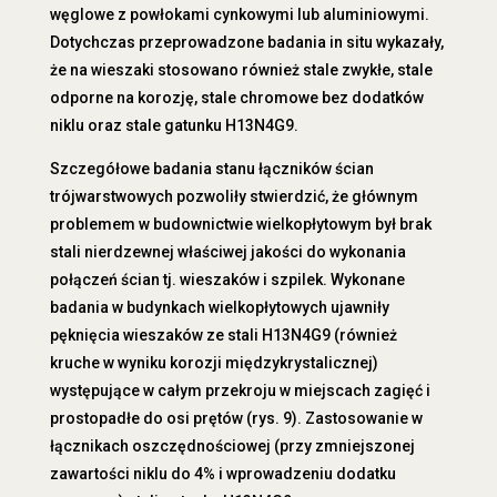
węglowe z powłokami cynkowymi lub aluminiowymi.
Dotychczas przeprowadzone badania in situ wykazały,
że na wieszaki stosowano również stale zwykłe, stale
odporne na korozję, stale chromowe bez dodatków
niklu oraz stale gatunku H13N4G9.
Szczegółowe badania stanu łączników ścian
trójwarstwowych pozwoliły stwierdzić, że głównym
problemem w budownictwie wielkopłytowym był brak
stali nierdzewnej właściwej jakości do wykonania
połączeń ścian tj. wieszaków i szpilek. Wykonane
badania w budynkach wielkopłytowych ujawniły
pęknięcia wieszaków ze stali H13N4G9 (również
kruche w wyniku korozji międzykrystalicznej)
występujące w całym przekroju w miejscach zagięć i
prostopadłe do osi prętów (rys. 9). Zastosowanie w
łącznikach oszczędnościowej (przy zmniejszonej
zawartości niklu do 4% i wprowadzeniu dodatku